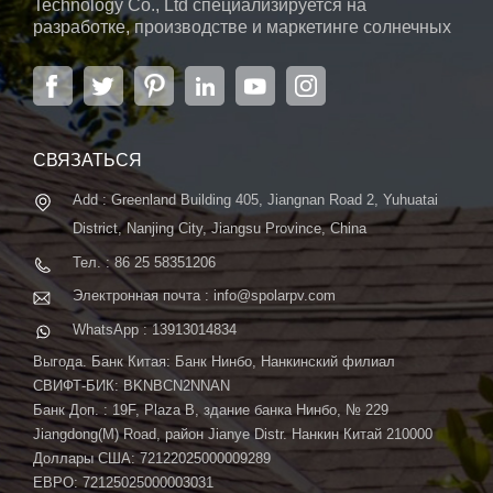
Technology Co., Ltd специализируется на
разработке, производстве и маркетинге солнечных
элементов, солнечных модулей и солнечных
энергетических систем. Компания, расположенная
в Нанкине, столице провинции Цзянсу, на площади
6000 м2, может похвастаться передовой
автоматической системой ...
СВЯЗАТЬСЯ
Add : Greenland Building 405, Jiangnan Road 2, Yuhuatai
District, Nanjing City, Jiangsu Province, China
Тел. : 86 25 58351206
Электронная почта : info@spolarpv.com
WhatsApp : 13913014834
Выгода. Банк Китая: Банк Нинбо, Нанкинский филиал
СВИФТ-БИК: BKNBCN2NNAN
Банк Доп. : 19F, Plaza B, здание банка Нинбо, № 229
Jiangdong(M) Road, район Jianye Distr. Нанкин Китай 210000
Доллары США: 72122025000009289
ЕВРО: 72125025000003031