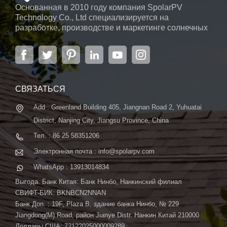
Основанная в 2010 году компания SpolarPV
Technology Co., Ltd специализируется на
разработке, производстве и маркетинге солнечных
элементов, солнечных модулей и солнечных
энергетических систем. Компания, расположенная
в Нанкине, столице провинции Цзянсу, на площади
6000 м2, может похвастаться передовой
автоматической системой ...
СВЯЗАТЬСЯ
Add : Greenland Building 405, Jiangnan Road 2, Yuhuatai
District, Nanjing City, Jiangsu Province, China
Тел. : 86 25 58351206
Электронная почта : info@spolarpv.com
WhatsApp : 13913014834
Выгода. Банк Китая: Банк Нинбо, Нанкинский филиал
СВИФТ-БИК: BKNBCN2NNAN
Банк Доп. : 19F, Plaza B, здание банка Нинбо, № 229
Jiangdong(M) Road, район Jianye Distr. Нанкин Китай 210000
Доллары США: 72122025000009289