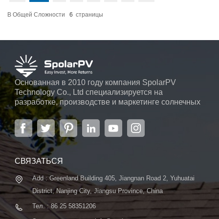
инновациями, предлагая вам
будущего.
путь к устойчивому и
В Общей Сложности
6
Страницы
энергоэффективному
будущему.
Основанная в 2010 году компания SpolarPV
Technology Co., Ltd специализируется на
разработке, производстве и маркетинге солнечных
элементов, солнечных модулей и солнечных
энергетических систем. Компания, расположенная
в Нанкине, столице провинции Цзянсу, на площади
6000 м2, может похвастаться передовой
автоматической системой ...
СВЯЗАТЬСЯ
Add : Greenland Building 405, Jiangnan Road 2, Yuhuatai
District, Nanjing City, Jiangsu Province, China
Тел. : 86 25 58351206