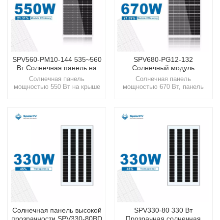
SPV560-PM10-144 535~560
SPV680-PG12-132
Вт Солнечная панель на
Солнечный модуль
крыше
655~680 Вт, 210 мм
Солнечная панель
Солнечная панель
мощностью 550 Вт на крыше
мощностью 670 Вт, панель
в Румынии 丨 Панель с
для наземной солнечной
высокой эффективностью
системыШагните в мир
преобразования 丨 Решения
SpolarPV, где технологии и
для солнечной
природа объединяются,
энергииШагните в устойчивое
предлагая вам
будущее вместе со SpolarPV,
высококачественные
вашим надежным партнером в
солнечные решения,
области высококачественных
разработанные для
инновационных решений в
современного мира.
области солнечной
энергетики.
Солнечная панель высокой
SPV330-80 330 Вт
прозрачности SPV330-80BD
Прозрачная солнечная