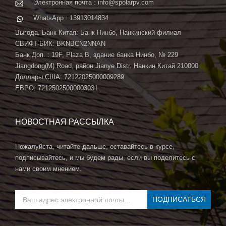
Электронная почта : info@spolarpv.com
WhatsApp : 13913014834
Выгода. Банк Китая: Банк Нинбо, Нанкинский филиал
СВИФТ-БИК: BKNBCN2NNAN
Банк Доп. : 19F, Plaza B, здание банка Нинбо, № 229
Jiangdong(M) Road, район Jianye Distr. Нанкин Китай 210000
Доллары США: 72122025000009289
ЕВРО: 72125025000003031
НОВОСТНАЯ РАССЫЛКА
Пожалуйста, читайте дальше, оставайтесь в курсе,
подписывайтесь, и мы будем рады, если вы поделитесь с
нами своим мнением.