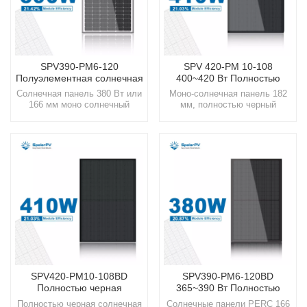
SPV390-PM6-120
SPV 420-PM 10-108
Полуэлементная солнечная
400~420 Вт Полностью
панель 370 Вт~390 Вт
черная солнечная панель
Солнечная панель 380 Вт или
Моно-солнечная панель 182
166 мм моно солнечный
мм, полностью черный
модульИспытайте новое
солнечный модуль
поколение солнечных
мощностью 410 Вт.Испытайте
технологий с SpolarPV, где
новое поколение солнечных
инновации сочетаются с
технологий с SpolarPV, где
устойчивостью для более
инновации сочетаются с
светлого и зеленого
устойчивостью для более
будущего.
светлого и зеленого
будущего.
SPV420-PM10-108BD
SPV390-PM6-120BD
Полностью черная
365~390 Вт Полностью
солнечная панель 400~420
черная солнечная панель
Полностью черная солнечная
Солнечные панели PERC 166