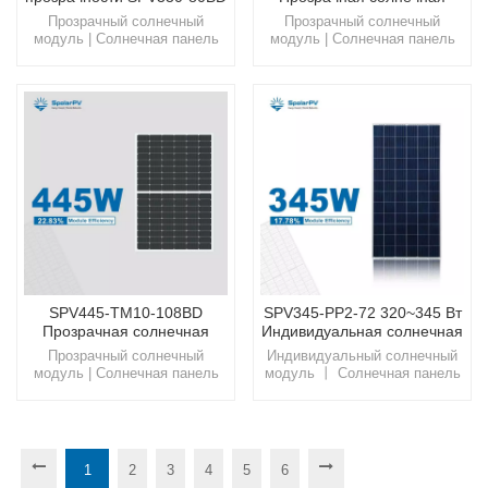
330 Вт
панель
Прозрачный солнечный
Прозрачный солнечный
модуль | Солнечная панель
модуль | Солнечная панель
мощностью 330 Вт 丨
мощностью 330 Вт,
Двусторонняя
прозрачность 45 %.Откройте
генерацияОткройте для себя
для себя SpolarPV, где
SpolarPV, где передовые
передовые технологии
технологии сочетаются с
сочетаются с экологически
экологически чистыми
чистыми инновациями,
инновациями, предлагая вам
предлагая вам путь к
путь к устойчивому и
устойчивому и
энергоэффективному
энергоэффективному
будущему.
будущему.
SPV445-TM10-108BD
SPV345-PP2-72 320~345 Вт
Прозрачная солнечная
Индивидуальная солнечная
панель 420~445 Вт
панель
Прозрачный солнечный
Индивидуальный солнечный
модуль | Солнечная панель
модуль 丨 Солнечная панель
мощностью от 420 до 445 Вт
SpolarPV 345 ВтИспытайте
丨 Высокая механическая
новое поколение солнечных
нагрузкаОткройте для себя
технологий с SpolarPV, где
SpolarPV, где передовые
инновации сочетаются с
технологии сочетаются с
устойчивостью для более
1
2
3
4
5
6
экологически чистыми
светлого и зеленого