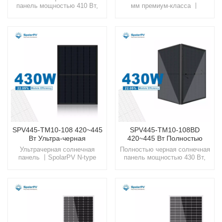
Вт
панель мощностью 410 Вт,
мм премиум-класса 丨
двойное закаленное стекло,
Солнечный модуль с
высокая механическая
двойным стеклом Шагните в
нагрузка Выбирайте SpolarPV
мир SpolarPV, где технологии
для своих солнечных
и природа объединяются,
решений, где мы сочетаем
предлагая вам
инновации с устойчивым
высококачественные
развитием, прокладывая путь
солнечные решения,
к более яркому и
разработанные для
экологичному будущему.
современного мира.
SPV445-TM10-108 420~445
SPV445-TM10-108BD
Вт Ультра-черная
420~445 Вт Полностью
солнечная панель TOPcon
черная солнечная панель
Ультрачерная солнечная
Полностью черная солнечная
панель 丨SpolarPV N-type
панель мощностью 430 Вт,
Module SolutionsОткройте
сотовая панель N-
будущее вместе со SpolarPV,
типаВыбирайте SpolarPV для
вашим надежным партнером в
своих солнечных решений,
предоставлении передовых и
где мы сочетаем инновации с
устойчивых решений в
устойчивым развитием,
области солнечной энергетики
прокладывая путь к более
для более чистого мира.
яркому и экологичному
будущему.