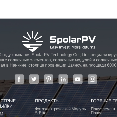
 году компания SpolarPV Technology Co., Ltd специализируе
инге солнечных элементов, солнечных модулей и солнечных 
я в Нанкине, столице провинции Цзянсу, на площади 6000
передовой автоматической системой ...
СТРЫЕ
ПРОДУКТЫ
ГОРЯЧИЕ Т
ЫЛКИ
Фотоэлектрический Модуль
Полуэлементн
S-Elite
Панель
М