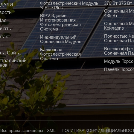
Фотоэлектрический Модуль
370 Вт 375 В
ДУЛИ
S-Elite Plus
Солнечный Мо
вости
BIPV Здание
435 Вт
Интегрированная
Нас
Солнечный М
Фотоэлектрическая
Койларпв
ачать
Система
Полностью Че
нтакт
Индивидуальный
Солнечная Па
Солнечный Модуль
ог
Высокоэффек
Балконная
рта Сайта
Солнечная Па
Фотоэлектрическая
Система
стралийский
Модуль Topco
нок
Панель Topco
 Все права защищены .
XML
|
ПОЛИТИКА КОНФИДЕНЦИАЛЬНОС