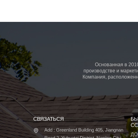
Основанная в 2010
производстве и маркет
Компания, расположенна
СВЯЗАТЬСЯ
БЫ
СС
Add : Greenland Building 405, Jiangnan
ДО
Road 2, Yuhuatai District, Nanjing City,