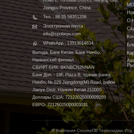
МО
Jiangsu Province, China
Но
Тел. : 86 25 58351206
О 
Электронная почта :
Ск
info@spolarpv.com
Ко
WhatsApp : 13913014834
Бл
Выгода. Банк Китая: Банк Нинбо,
Ка
Нанкинский филиал
Ав
Ры
СВИФТ-БИК: BKNBCN2NNAN
Банк Доп. : 19F, Plaza B, здание банка
Нинбо, № 229 Jiangdong(M) Road, район
Jianye Distr. Нанкин Китай 210000
Доллары США: 72122025000009289
ЕВРО: 72125025000003031
© Компания СполярПВ Технолоджи, Лтд.