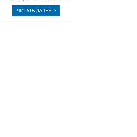
системыШагните в мир SpolarPV, где
технологии и природа объединяются,
ЧИТАТЬ ДАЛЕЕ
предлагая вам высококачественные
солнечные решения, разработанные
для современного мира.