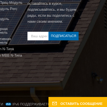
т Проц-Модуль
оставайтесь в курсе,
дуль Perc
подписывайтесь, и мы будем
рады, если вы поделитесь с
одуль
нами своим мнением.
рная
нель
тивная
нель
n N-Типа
n MBB N-Типа
ОСТАВИТЬ СООБЩЕНИЕ
IPv6 ПОДДЕРЖИВАЕТСЯ СЕТЬЮ
ТИ