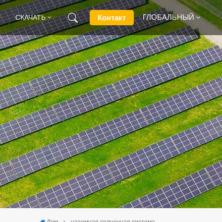
ГЛОБАЛЬНЫЙ
Контакт
СКАЧАТЬ
English
Français
Deutsch
Русский
Italiano
Español
Дом
наземная солнечная система