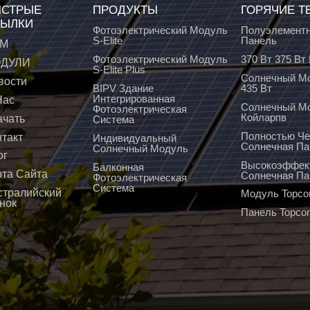
СТРЫЕ
ПРОДУКТЫ
ГОРЯЧИЕ Т
ЫЛКИ
Фотоэлектрический Модуль
Полуэлементн
S-Elite
Панель
М
Фотоэлектрический Модуль
370 Вт 375 В
ДУЛИ
S-Elite Plus
Солнечный Мо
вости
BIPV Здание
435 Вт
Интегрированная
Нас
Солнечный М
Фотоэлектрическая
Койларпв
ачать
Система
Полностью Че
нтакт
Индивидуальный
Солнечная Па
Солнечный Модуль
ог
Высокоэффек
Балконная
рта Сайта
Солнечная Па
Фотоэлектрическая
Система
стралийский
Модуль Topco
нок
Панель Topco