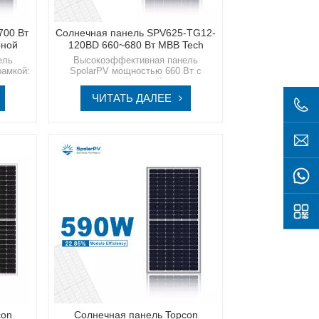
700 Вт
Солнечная панель SPV625-TG12-
рной
120BD 660~680 Вт MBB Tech
ель
Высокоэффективная панель
рамкой:
SpolarPV мощностью 660 Вт с
ипа
черной рамкой —
ние
усовершенствованный модуль
ЧИТАТЬ ДАЛЕЕ
larPV,
Topcon MBB N-типа Используйте
я с
энергию солнца, как никогда раньше,
тлого и
с помощью современных солнечных
решений SpolarPV, разработанных
для обеспечения беспрецедентной
эффективности и надежности.
con
Солнечная панель Topcon