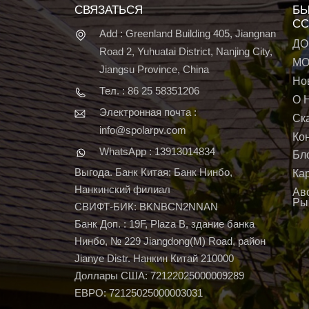
СВЯЗАТЬСЯ
БЫ
СС
Add : Greenland Building 405, Jiangnan
ДО
Road 2, Yuhuatai District, Nanjing City,
МО
Jiangsu Province, China
Но
Тел. : 86 25 58351206
О 
Электронная почта :
Ск
info@spolarpv.com
Ко
WhatsApp : 13913014834
Бл
Выгода. Банк Китая: Банк Нинбо,
Ка
Нанкинский филиал
Ав
Ры
СВИФТ-БИК: BKNBCN2NNAN
Банк Доп. : 19F, Plaza B, здание банка
Нинбо, № 229 Jiangdong(M) Road, район
Jianye Distr. Нанкин Китай 210000
Доллары США: 72122025000009289
ЕВРО: 72125025000003031