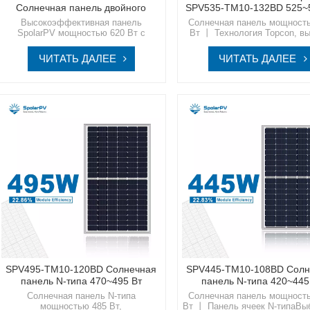
Солнечная панель двойного
SPV535-TM10-132BD 525~
поколения
Высокоэффективная панель
Солнечная панель мощност
SpolarPV мощностью 620 Вт с
Вт 丨 Технология Topcon, в
черной рамкой —
эффективностьШагните
усовершенствованный модуль
устойчивое будущее вмест
ЧИТАТЬ ДАЛЕЕ
ЧИТАТЬ ДАЛЕЕ
Topcon MBB N-типа Используйте
SpolarPV, вашим надеж
энергию солнца, как никогда раньше,
партнером в области
с помощью современных солнечных
высококачественных инновац
решений SpolarPV, разработанных
решений в области солне
для обеспечения беспрецедентной
энергетики.
эффективности и надежности.
SPV495-TM10-120BD Солнечная
SPV445-TM10-108BD Солн
панель N-типа 470~495 Вт
панель N-типа 420~445
Солнечная панель N-типа
Солнечная панель мощност
мощностью 485 Вт,
Вт 丨 Панель ячеек N-типаВы