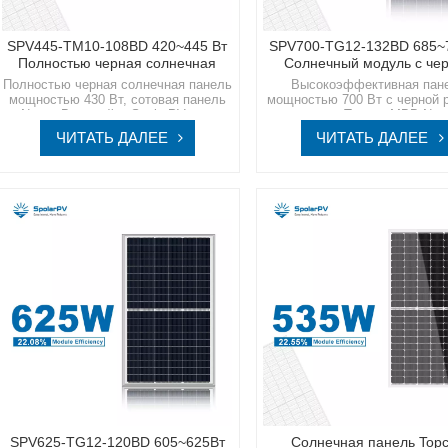
SPV445-TM10-108BD 420~445 Вт
SPV700-TG12-132BD 685~
Полностью черная солнечная
Солнечный модуль с че
панель
рамкой
Полностью черная солнечная панель
Высокоэффективная пан
мощностью 430 Вт, сотовая панель
мощностью 700 Вт с черной 
N-типаВыбирайте SpolarPV для
модуль Topcon MBB N-т
своих солнечных решений, где мы
Испытайте новое поколе
ЧИТАТЬ ДАЛЕЕ
ЧИТАТЬ ДАЛЕЕ
сочетаем инновации с устойчивым
солнечных технологий с Spo
развитием, прокладывая путь к
где инновации сочетаютс
более яркому и экологичному
устойчивостью для более све
будущему.
зеленого будущего.
SPV625-TG12-120BD 605~625Вт
Солнечная панель Top