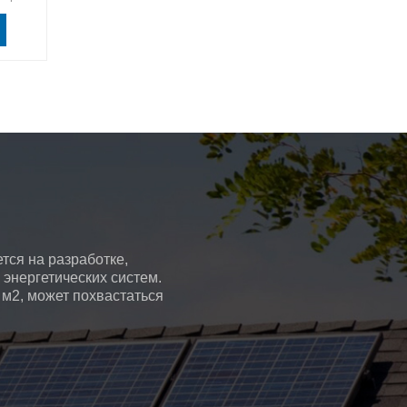
чных
новации
м,
кому и
.
тся на разработке,
энергетических систем.
 м2, может похвастаться