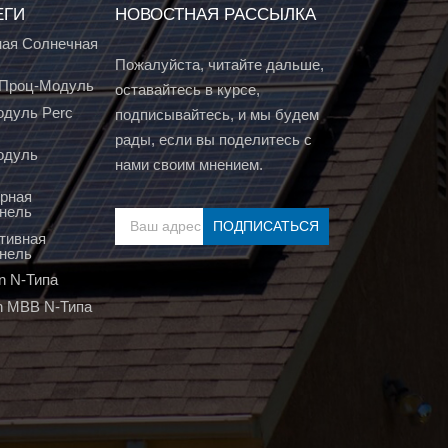
ЕГИ
НОВОСТНАЯ РАССЫЛКА
ая Солнечная
Пожалуйста, читайте дальше,
т Проц-Модуль
оставайтесь в курсе,
дуль Perc
подписывайтесь, и мы будем
рады, если вы поделитесь с
одуль
нами своим мнением.
рная
нель
тивная
нель
n N-Типа
n MBB N-Типа