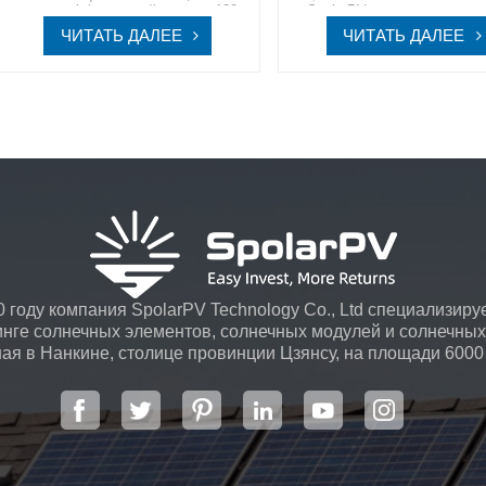
высокоэффективный модуль 182
SpolarPV для своих солне
ммОткройте для себя SpolarPV, где
решений, где мы сочетаем ин
ЧИТАТЬ ДАЛЕЕ
ЧИТАТЬ ДАЛЕЕ
передовые технологии сочетаются с
с устойчивым развитие
экологически чистыми инновациями,
прокладывая путь к более яр
предлагая вам путь к устойчивому и
экологичному будущему
энергоэффективному будущему.
 году компания SpolarPV Technology Co., Ltd специализируе
инге солнечных элементов, солнечных модулей и солнечных 
я в Нанкине, столице провинции Цзянсу, на площади 6000
передовой автоматической системой ...