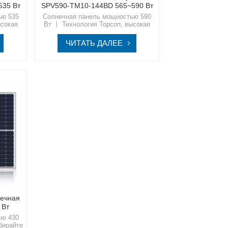
535 Вт
SPV590-TM10-144BD 565~590 Вт
ью 535
Солнечная панель мощностью 590
ысокая
Вт 丨 Технология Topcon, высокая
 в
эффективностьШагните в
е со
устойчивое будущее вместе со
ЧИТАТЬ ДАЛЕЕ
ным
SpolarPV, вашим надежным
партнером в области
ионных
высококачественных инновационных
чной
решений в области солнечной
энергетики.
ечная
 Вт
ью 430
бирайте