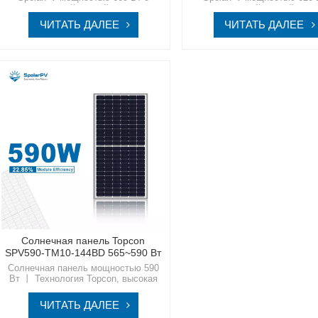
черной рамкой —
черной рамкой —
усовершенствованный модуль
усовершенствованный мо
ЧИТАТЬ ДАЛЕЕ
ЧИТАТЬ ДАЛЕЕ
Topcon MBB N-типа Используйте
Topcon MBB N-типа Исполь
энергию солнца, как никогда раньше,
энергию солнца, как никогда 
с помощью современных солнечных
с помощью современных сол
решений SpolarPV, разработанных
решений SpolarPV, разрабо
для обеспечения беспрецедентной
для обеспечения беспрецед
эффективности и надежности.
эффективности и надежно
Солнечная панель Topcon
SPV590-TM10-144BD 565~590 Вт
Солнечная панель мощностью 590
Вт 丨 Технология Topcon, высокая
эффективностьШагните в
устойчивое будущее вместе со
ЧИТАТЬ ДАЛЕЕ
SpolarPV, вашим надежным