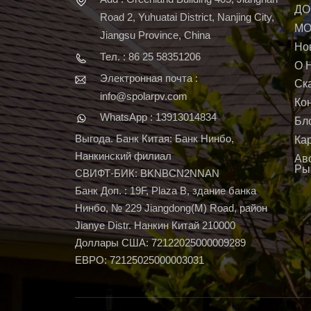
ДО
Road 2, Yuhuatai District, Nanjing City,
МО
Jiangsu Province, China
Но
Тел. : 86 25 58351206
О 
Электронная почта :
Ск
info@spolarpv.com
Ко
WhatsApp : 13913014834
Бл
Выгода. Банк Китая: Банк Нинбо,
Ка
Нанкинский филиал
Ав
Ры
СВИФТ-БИК: BKNBCN2NNAN
Банк Доп. : 19F, Plaza B, здание банка
Нинбо, № 229 Jiangdong(M) Road, район
Jianye Distr. Нанкин Китай 210000
Доллары США: 72122025000009289
ЕВРО: 72125025000003031