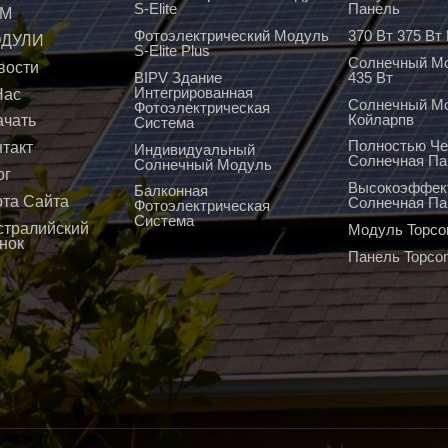
S-Elite
Панель
М
Фотоэлектрический Модуль
370 Вт 375 В
ДУЛИ
S-Elite Plus
Солнечный Мо
вости
BIPV Здание
435 Вт
Интегрированная
Нас
Солнечный М
Фотоэлектрическая
Койларпв
ачать
Система
Полностью Че
нтакт
Индивидуальный
Солнечная Па
Солнечный Модуль
ог
Высокоэффек
Балконная
рта Сайта
Солнечная Па
Фотоэлектрическая
Система
стралийский
Модуль Topco
нок
Панель Topco