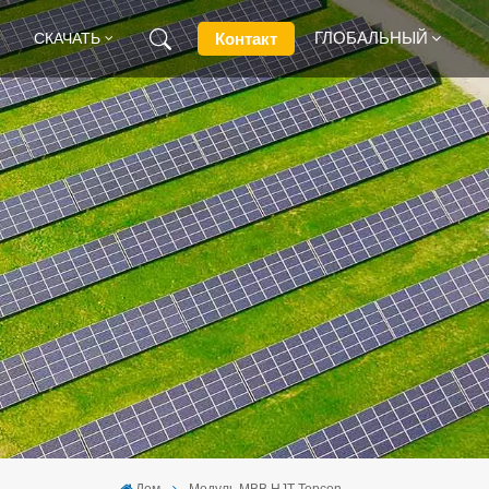
ГЛОБАЛЬНЫЙ
Контакт
СКАЧАТЬ
English
Français
Deutsch
Русский
Italiano
Español
Дом
Модуль MBB HJT Topcon