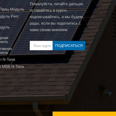
Пожалуйста, читайте дальше,
т Проц-Модуль
оставайтесь в курсе,
дуль Perc
подписывайтесь, и мы будем
рады, если вы поделитесь с
одуль
нами своим мнением.
рная
нель
тивная
нель
n N-Типа
n MBB N-Типа