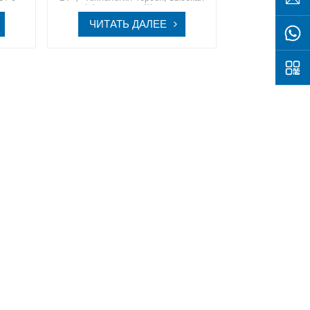
эффективностьШагните в
дуль
устойчивое будущее вместе со
ЧИТАТЬ ДАЛЕЕ
зуйте
SpolarPV, вашим надежным
раньше,
партнером в области
нечных
высококачественных инновационных
танных
решений в области солнечной
ентной
энергетики.
сти.