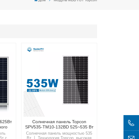
625Вт
Солнечная панель Topcon
ного
SPV535-TM10-132BD 525~535 Вт
ель
Солнечная панель мощностью 535
Вт с
Вт 丨 Технология Topcon, высокая