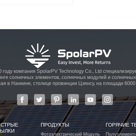
партнером в области
высококачественных инновационных
решений в области солнечной
энергетики.
 году компания SpolarPV Technology Co., Ltd специализируе
инге солнечных элементов, солнечных модулей и солнечных 
я в Нанкине, столице провинции Цзянсу, на площади 6000
передовой автоматической системой ...
СТРЫЕ
ПРОДУКТЫ
ГОРЯЧИЕ Т
ЫЛКИ
Фотоэлектрический Модуль
Полуэлементн