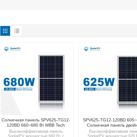
Солнечная панель SPV625-TG12-
SPV625-TG12-120BD 605~
120BD 660~680 Вт MBB Tech
Солнечная панель двой
поколения
Высокоэффективная панель
Высокоэффективная пан
SpolarPV мощностью 660 Вт с
SpolarPV мощностью 620 