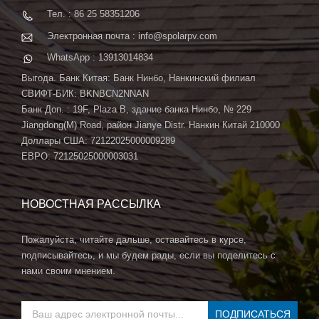
Тел. : 86 25 58351206
Электронная почта : info@spolarpv.com
WhatsApp : 13913014834
Выгода. Банк Китая: Банк Нинбо, Нанкинский филиал
СВИФТ-БИК: BKNBCN2NNAN
Банк Доп. : 19F, Plaza B, здание банка Нинбо, № 229
Jiangdong(M) Road, район Jianye Distr. Нанкин Китай 210000
Доллары США: 72122025000009289
ЕВРО: 72125025000003031
НОВОСТНАЯ РАССЫЛКА
Пожалуйста, читайте дальше, оставайтесь в курсе,
подписывайтесь, и мы будем рады, если вы поделитесь с
нами своим мнением.