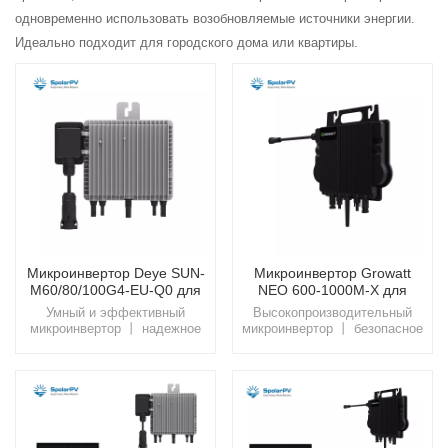
одновременно использовать возобновляемые источники энергии.
Идеально подходит для городского дома или квартиры.
Микроинвертор Deye SUN-
Микроинвертор Growatt
M60/80/100G4-EU-Q0 для
NEO 600-1000M-X для
солнечной балконной
солнечной системы на
Умный и эффективный
Высокопроизводительный
системы
балконе
микроинвертор 丨 надежное
микроинвертор 丨 безопасное
преобразование
и умное
энергииОбеспечьте питание
решениеУсовершенствуйте
вашей солнечной системы на
свою солнечную установку на
балконе с помощью
балконе с помощью
микроинвертора Deye SUN-
микроинвертора Growatt NEO
M60/80/100G4-EU-Q0,
600-1000M-X, предлагающего
предназначенного для
эффективное преобразование