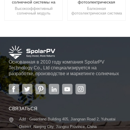
солнечной системы на
фотоэлектрическая
балконе
система SpolarPV на
Высокоэффективный
Балконная
балконе
солнечный модуль
фотоэлектрическая система
мощностью 430 Вт,
丨 Компактное солнечное
солнечный модуль для
решение Наша
балкона (2 панели)Выберите
фотоэлектрическая система
SpolarPV для солнечных
для балконов предлагает
батарей на своем балконе,
высокоэффективное и
где мы сочетаем инновации с
компактное решение для
экологичностью, прокладывая
солнечной энергии для
путь к более яркому и
балконов и небольших
экологичному будущему.
открытых площадей,
обеспечивающее устойчивую
Основанная в 2010 году компания SpolarPV
энергию с простой
Technology Co., Ltd специализируется на
установкой, что помогает
разработке, производстве и маркетинге солнечных
снизить затраты на
электроэнергию для
элементов, солнечных модулей и солнечных
городских домов и квартир.
энергетических систем. Компания, расположенная
в Нанкине, столице провинции Цзянсу, на площади
6000 м2, может похвастаться передовой
автоматической системой ...
СВЯЗАТЬСЯ
Add : Greenland Building 405, Jiangnan Road 2, Yuhuatai
District, Nanjing City, Jiangsu Province, China