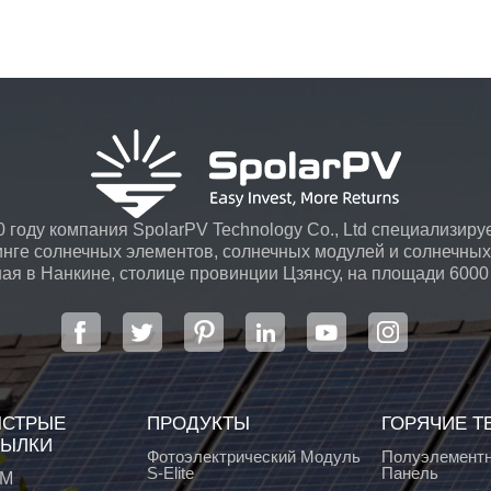
 году компания SpolarPV Technology Co., Ltd специализируе
инге солнечных элементов, солнечных модулей и солнечных 
я в Нанкине, столице провинции Цзянсу, на площади 6000
передовой автоматической системой ...
СТРЫЕ
ПРОДУКТЫ
ГОРЯЧИЕ Т
ЫЛКИ
Фотоэлектрический Модуль
Полуэлементн
S-Elite
Панель
М