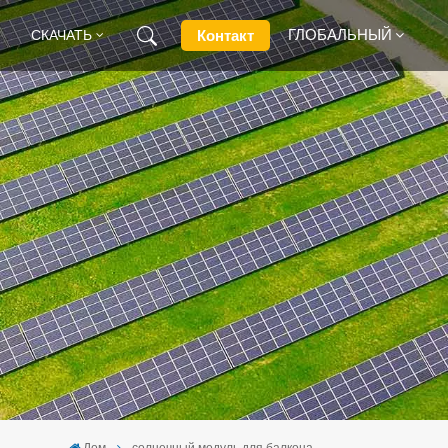
ГЛОБАЛЬНЫЙ
Контакт
СКАЧАТЬ
English
Français
Deutsch
Русский
Italiano
Español
Дом
солнечный модуль для балкона