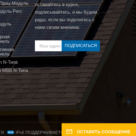
т Проц-Модуль
оставайтесь в курсе,
дуль Perc
подписывайтесь, и мы будем
рады, если вы поделитесь с
одуль
нами своим мнением.
рная
нель
тивная
нель
n N-Типа
n MBB N-Типа
ОСТАВИТЬ СООБЩЕНИЕ
IPv6 ПОДДЕРЖИВАЕТСЯ СЕТЬЮ
ТИ