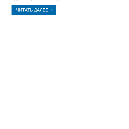
солнечный модуль для балкона (2
панели)Выберите SpolarPV для
ЧИТАТЬ ДАЛЕЕ
солнечных батарей на своем
балконе, где мы сочетаем инновации
с экологичностью, прокладывая путь
к более яркому и экологичному
будущему.