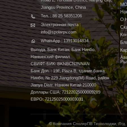
МО
Jiangsu Province, China
Но
Тел. : 86 25 58351206
О 
Электронная почта :
Ск
info@spolarpv.com
Ко
WhatsApp : 13913014834
Бл
Выгода. Банк Китая: Банк Нинбо,
Ка
Нанкинский филиал
Ав
Ры
СВИФТ-БИК: BKNBCN2NNAN
Банк Доп. : 19F, Plaza B, здание банка
Нинбо, № 229 Jiangdong(M) Road, район
Jianye Distr. Нанкин Китай 210000
Доллары США: 72122025000009289
ЕВРО: 72125025000003031
© Компания СполярПВ Технолоджи, Лтд.