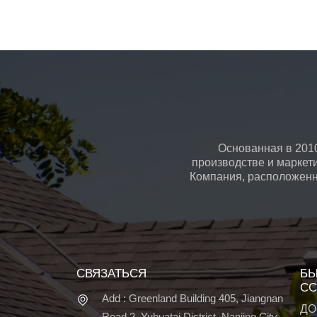
Основанная в 2010
производстве и маркет
Компания, расположенна
СВЯЗАТЬСЯ
БЫ
СС
Add : Greenland Building 405, Jiangnan
ДО
Road 2, Yuhuatai District, Nanjing City,