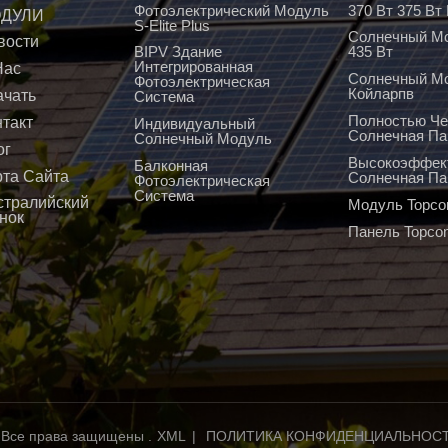
Фотоэлектрический Модуль
370 Вт 375 В
ДУЛИ
S-Elite Plus
Солнечный Мо
вости
BIPV Здание
435 Вт
Интегрированная
Нас
Солнечный М
Фотоэлектрическая
Койларпв
ачать
Система
Полностью Че
нтакт
Индивидуальный
Солнечная Па
Солнечный Модуль
ог
Высокоэффек
Балконная
рта Сайта
Солнечная Па
Фотоэлектрическая
Система
стралийский
Модуль Topco
нок
Панель Topco
 Все права защищены .
XML
|
ПОЛИТИКА КОНФИДЕНЦИАЛЬНОС