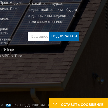
т Проц-Модуль
оставайтесь в курсе,
дуль Perc
подписывайтесь, и мы будем
рады, если вы поделитесь с
одуль
нами своим мнением.
рная
нель
тивная
нель
n N-Типа
n MBB N-Типа
ОСТАВИТЬ СООБЩЕНИЕ
IPv6 ПОДДЕРЖИВАЕТСЯ СЕТЬЮ
ТИ