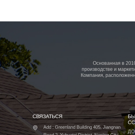
Основанная в 2010
производстве и маркет
Компания, расположенна
СВЯЗАТЬСЯ
БЫ
СС
Add : Greenland Building 405, Jiangnan
ДО
Road 2, Yuhuatai District, Nanjing City,