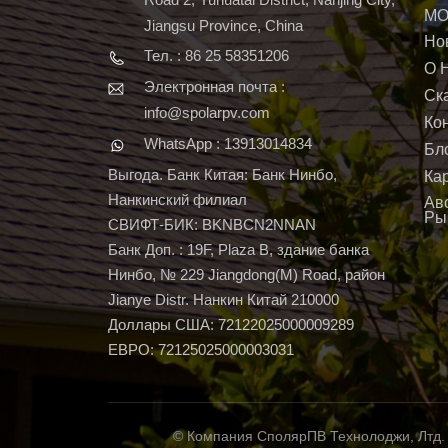
МО
Jiangsu Province, China
Но
Тел. : 86 25 58351206
О 
Электронная почта :
Ск
info@spolarpv.com
Ко
WhatsApp : 13913014834
Бл
Выгода. Банк Китая: Банк Нинбо,
Ка
Нанкинский филиал
Ав
Ры
СВИФТ-БИК: BKNBCN2NNAN
Банк Доп. : 19F, Plaza B, здание банка
Нинбо, № 229 Jiangdong(M) Road, район
Jianye Distr. Нанкин Китай 210000
Доллары США: 72122025000009289
ЕВРО: 72125025000003031
© Компания СполярПВ Технолоджи, Лтд.