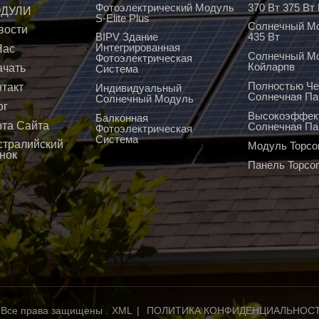
Фотоэлектрический Модуль
370 Вт 375 В
ДУЛИ
S-Elite Plus
Солнечный Мо
вости
BIPV Здание
435 Вт
Интегрированная
Нас
Солнечный М
Фотоэлектрическая
Койларпв
ачать
Система
Полностью Че
нтакт
Индивидуальный
Солнечная Па
Солнечный Модуль
ог
Высокоэффек
Балконная
рта Сайта
Солнечная Па
Фотоэлектрическая
Система
стралийский
Модуль Topco
нок
Панель Topco
 Все права защищены .
XML
|
ПОЛИТИКА КОНФИДЕНЦИАЛЬНОС