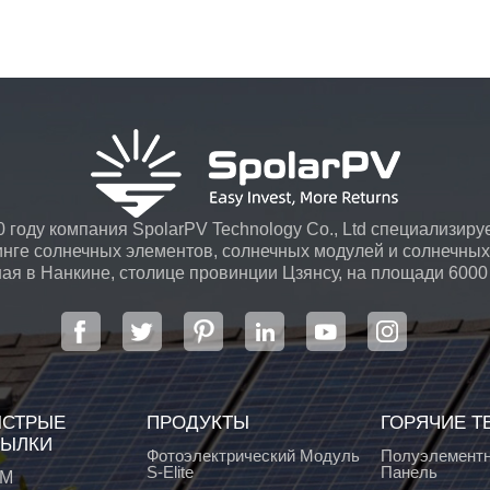
 году компания SpolarPV Technology Co., Ltd специализируе
инге солнечных элементов, солнечных модулей и солнечных 
я в Нанкине, столице провинции Цзянсу, на площади 6000
передовой автоматической системой ...
СТРЫЕ
ПРОДУКТЫ
ГОРЯЧИЕ Т
ЫЛКИ
Фотоэлектрический Модуль
Полуэлементн
S-Elite
Панель
М