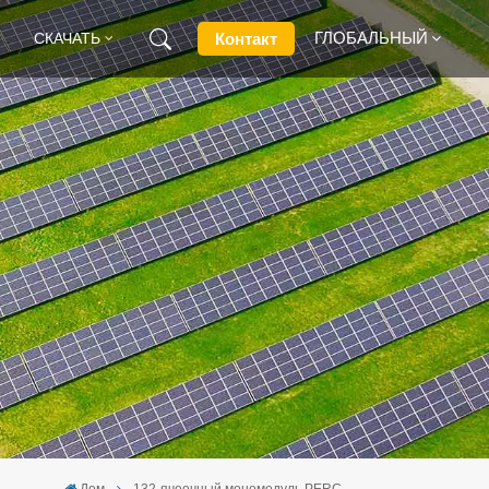
ГЛОБАЛЬНЫЙ
Контакт
СКАЧАТЬ
English
Français
Deutsch
Русский
Italiano
Español
Дом
132-ячеечный мономодуль PERC