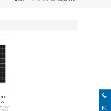
0 Вт
Tech
ю 490–
сокая