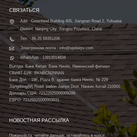
автоматической системой ...
СВЯЗАТЬСЯ
Add : Greenland Building 405, Jiangnan Road 2, Yuhuatai
District, Nanjing City, Jiangsu Province, China
Тел. : 86 25 58351206
Электронная почта : info@spolarpv.com
WhatsApp : 13913014834
Выгода. Банк Китая: Банк Нинбо, Нанкинский филиал
СВИФТ-БИК: BKNBCN2NNAN
Банк Доп. : 19F, Plaza B, здание банка Нинбо, № 229
Jiangdong(M) Road, район Jianye Distr. Нанкин Китай 210000
Доллары США: 72122025000009289
ЕВРО: 72125025000003031
НОВОСТНАЯ РАССЫЛКА
Пожалуйста, читайте дальше, оставайтесь в курсе,