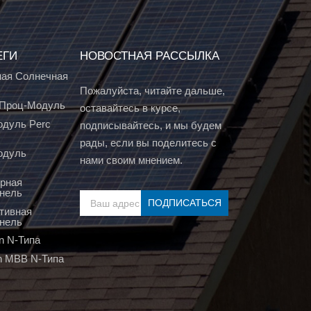
ЕГИ
НОВОСТНАЯ РАССЫЛКА
ая Солнечная
Пожалуйста, читайте дальше,
т Проц-Модуль
оставайтесь в курсе,
дуль Perc
подписывайтесь, и мы будем
рады, если вы поделитесь с
одуль
нами своим мнением.
рная
нель
тивная
нель
n N-Типа
n MBB N-Типа