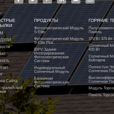
СТРЫЕ
ПРОДУКТЫ
ГОРЯЧИЕ Т
ЫЛКИ
Фотоэлектрический Модуль
Полуэлементн
S-Elite
Панель
М
Фотоэлектрический Модуль
370 Вт 375 В
ДУЛИ
S-Elite Plus
Солнечный Мо
вости
BIPV Здание
435 Вт
Интегрированная
Нас
Солнечный М
Фотоэлектрическая
Койларпв
ачать
Система
Полностью Че
нтакт
Индивидуальный
Солнечная Па
Солнечный Модуль
ог
Высокоэффек
Балконная
рта Сайта
Солнечная Па
Фотоэлектрическая
Система
стралийский
Модуль Topco
нок
Панель Topco