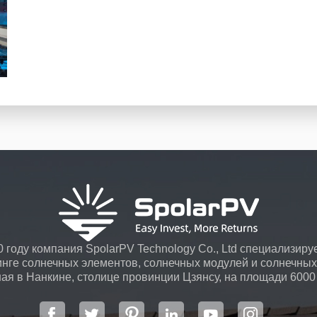
 году компания SpolarPV Technology Co., Ltd специализируе
инге солнечных элементов, солнечных модулей и солнечных 
я в Нанкине, столице провинции Цзянсу, на площади 6000
передовой автоматической системой ...