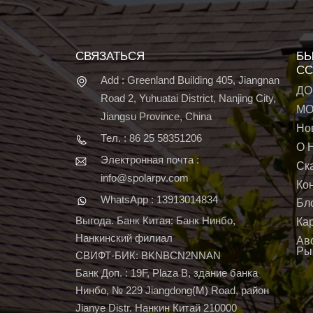
СВЯЗАТЬСЯ
БЫ
СС
Add : Greenland Building 405, Jiangnan
ДО
Road 2, Yuhuatai District, Nanjing City,
МО
Jiangsu Province, China
Но
Тел. : 86 25 58351206
О 
Электронная почта :
Ск
info@spolarpv.com
Ко
WhatsApp : 13913014834
Бл
Выгода. Банк Китая: Банк Нинбо,
Ка
Нанкинский филиал
Ав
Ры
СВИФТ-БИК: BKNBCN2NNAN
Банк Доп. : 19F, Plaza B, здание банка
Нинбо, № 229 Jiangdong(M) Road, район
Jianye Distr. Нанкин Китай 210000