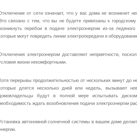
Отключение от сети означает, что у вас дома не возникнет н
Это связано с тем, что вы не будете привязаны к городскому 
возникнуть перебои в подаче электроэнергии из-за ледяного
которые могут повредить линии электропередачи и оборудовани
Отключения электроэнергии доставляют неприятности, поско
условия жизни некомфортными.
Хотя перерывы продолжительностью от нескольких минут до не
которые длятся несколько дней или недель, вызывают нев
домовладельцы будут в полной мере испытывать диском
необходимость ждать возобновления подачи электроэнергии рас
Установка автономной солнечной системы в вашем доме делает
энергии.