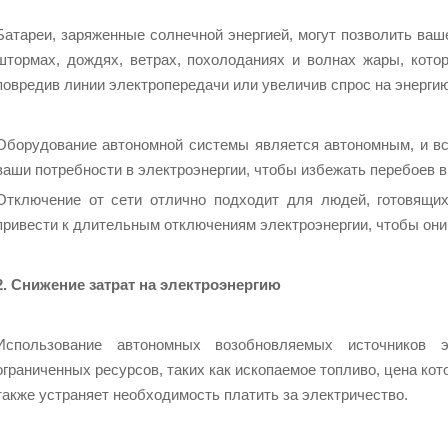
Батареи, заряженные солнечной энергией, могут позволить ваш
штормах, дождях, ветрах, похолоданиях и волнах жары, кото
повредив линии электропередачи или увеличив спрос на энергию
Оборудование автономной системы является автономным, и вс
ваши потребности в электроэнергии, чтобы избежать перебоев в
Отключение от сети отлично подходит для людей, готовящих
привести к длительным отключениям электроэнергии, чтобы он
2. Снижение затрат на электроэнергию
Использование автономных возобновляемых источников э
ограниченных ресурсов, таких как ископаемое топливо, цена кот
также устраняет необходимость платить за электричество.