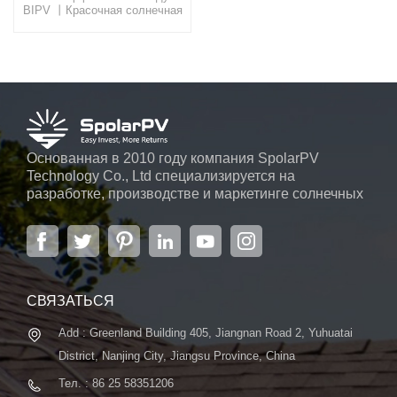
BIPV 丨Красочная солнечная
плиткаОщутите красоту и
эффективность нашей
солнечной плитки BIPV,
продукта, который легко
интегрируется в фасады
зданий, обеспечивая не
только приятный внешний
вид, но и значительное
снижение затрат на
электроэнергию.
Основанная в 2010 году компания SpolarPV
Technology Co., Ltd специализируется на
разработке, производстве и маркетинге солнечных
элементов, солнечных модулей и солнечных
энергетических систем. Компания, расположенная
в Нанкине, столице провинции Цзянсу, на площади
6000 м2, может похвастаться передовой
автоматической системой ...
СВЯЗАТЬСЯ
Add : Greenland Building 405, Jiangnan Road 2, Yuhuatai
District, Nanjing City, Jiangsu Province, China
Тел. : 86 25 58351206