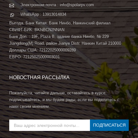
Электронная почта : info@spolarpv.com
WhatsApp : 13913014834
Выгода. Банк Китая: Банк Нинбо, Нанкинский филиал
СВИФТ-БИК: BKNBCN2NNAN
Банк Доп. : 19F, Plaza B, здание банка Нинбо, № 229
Jiangdong(M) Road, район Jianye Distr. Нанкин Китай 210000
Доллары США: 72122025000009289
ЕВРО: 72125025000003031
НОВОСТНАЯ РАССЫЛКА
Пожалуйста, читайте дальше, оставайтесь в курсе,
подписывайтесь, и мы будем рады, если вы поделитесь с
нами своим мнением.