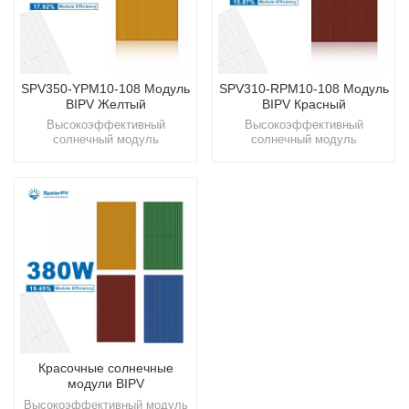
SPV350-YPM10-108 Модуль
SPV310-RPM10-108 Модуль
BIPV Желтый
BIPV Красный
Высокоэффективный
Высокоэффективный
солнечный модуль
солнечный модуль
мощностью 350 Вт 丨
мощностью 310 Вт 丨
Высокоэффективная
Терракотовая солнечная
солнечная плитка
плиткаОщутите красоту и
BIPVИспытайте новое
эффективность нашей
поколение солнечных
солнечной плитки Terracotta,
технологий с SpolarPV, где
продукта, который легко
инновации сочетаются с
интегрируется в фасады
устойчивостью для более
зданий, обеспечивая не
светлого и зеленого
только приятный внешний
будущего.
вид, но и значительное
снижение затрат на
электроэнергию.
Красочные солнечные
модули BIPV
Высокоэффективный модуль