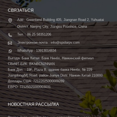
автоматической системой ...
СВЯЗАТЬСЯ
Add : Greenland Building 405, Jiangnan Road 2, Yuhuatai
District, Nanjing City, Jiangsu Province, China
Тел. : 86 25 58351206
Электронная почта : info@spolarpv.com
WhatsApp : 13913014834
Выгода. Банк Китая: Банк Нинбо, Нанкинский филиал
СВИФТ-БИК: BKNBCN2NNAN
Банк Доп. : 19F, Plaza B, здание банка Нинбо, № 229
Jiangdong(M) Road, район Jianye Distr. Нанкин Китай 210000
Доллары США: 72122025000009289
ЕВРО: 72125025000003031
НОВОСТНАЯ РАССЫЛКА