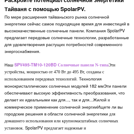
Раскройте потенциал солнечной энергетики
Тайваня с помощью SpolarPV.
По мере расширения тайваньского рынка солнечной
энергетики сейчас самое подходящее время для инвестиций в
высококачественные солнечные панели. Компания SpolarPV
предлагает передовые солнечные технологии, разработанные
для удовлетворения растущих потребностей современного
энергоснабжения.
Наш
SPV495-TM10-120BD
Солнечные панели N-типа
Эти
устройства, мощностью от 470 Вт до 495 Вт, созданы с
Технология
использованием передовых технологий.
монокристаллических солнечных модулей 182 мм
Эти панели
обеспечивают высокую эффективность преобразования, что
делает их идеальными как для..., так и для...
Жилой
и
коммерческое применение солнечной энергии
Ищете ли вы
городские решения в области солнечной энергетики
для
домашнего использования или крупномасштабных солнечных
SpolarPV
установок.
предлагает надежные и