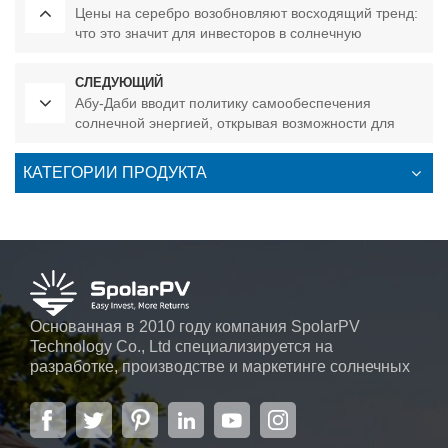
Цены на серебро возобновляют восходящий тренд:
что это значит для инвесторов в солнечную
энергетику в 2026 году?
СЛЕДУЮЩИЙ
Абу-Даби вводит политику самообеспечения
солнечной энергией, открывая возможности для
использования солнечной энергии на своих
объектах.
КАТЕГОРИИ ПРОДУКТА
Основанная в 2010 году компания SpolarPV
Technology Co., Ltd специализируется на
разработке, производстве и маркетинге солнечных
элементов, солнечных модулей и солнечных
энергетических систем. Компания, расположенная
в Нанкине, столице провинции Цзянсу, на площади
6000 м2, может похвастаться передовой