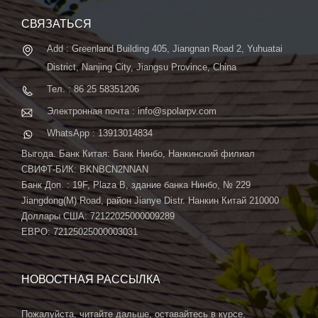
автоматической системой ...
СВЯЗАТЬСЯ
Add : Greenland Building 405, Jiangnan Road 2, Yuhuatai
District, Nanjing City, Jiangsu Province, China
Тел. : 86 25 58351206
Электронная почта : info@spolarpv.com
WhatsApp : 13913014834
Выгода. Банк Китая: Банк Нинбо, Нанкинский филиал
СВИФТ-БИК: BKNBCN2NNAN
Банк Доп. : 19F, Plaza B, здание банка Нинбо, № 229
Jiangdong(M) Road, район Jianye Distr. Нанкин Китай 210000
Доллары США: 72122025000009289
ЕВРО: 72125025000003031
НОВОСТНАЯ РАССЫЛКА
Пожалуйста, читайте дальше, оставайтесь в курсе,