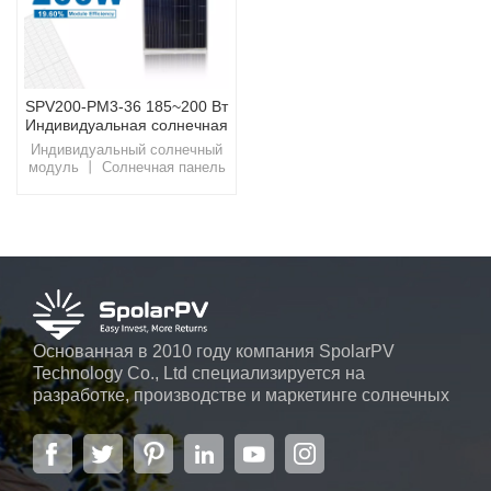
SPV200-PM3-36 185~200 Вт
Индивидуальная солнечная
панель
Индивидуальный солнечный
модуль 丨 Солнечная панель
SpolarPV 200 ВтИспользуйте
энергию солнца, как никогда
раньше, с помощью
современных солнечных
решений SpolarPV,
разработанных для
обеспечения беспрецедентной
эффективности и
надежности.
Основанная в 2010 году компания SpolarPV
Technology Co., Ltd специализируется на
разработке, производстве и маркетинге солнечных
элементов, солнечных модулей и солнечных
энергетических систем. Компания, расположенная
в Нанкине, столице провинции Цзянсу, на площади
6000 м2, может похвастаться передовой