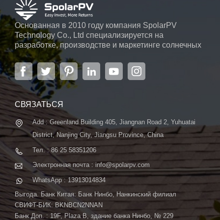
Основанная в 2010 году компания SpolarPV
Technology Co., Ltd специализируется на
разработке, производстве и маркетинге солнечных
элементов, солнечных модулей и солнечных
энергетических систем. Компания, расположенная
в Нанкине, столице провинции Цзянсу, на площади
6000 м2, может похвастаться передовой
автоматической системой ...
СВЯЗАТЬСЯ
Add : Greenland Building 405, Jiangnan Road 2, Yuhuatai
District, Nanjing City, Jiangsu Province, China
Тел. : 86 25 58351206
Электронная почта : info@spolarpv.com
WhatsApp : 13913014834
Выгода. Банк Китая: Банк Нинбо, Нанкинский филиал
СВИФТ-БИК: BKNBCN2NNAN
Банк Доп. : 19F, Plaza B, здание банка Нинбо, № 229