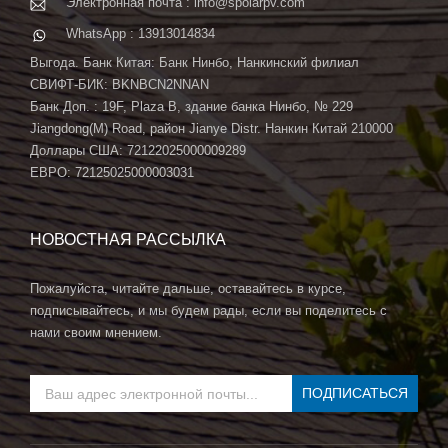
Электронная почта : info@spolarpv.com
WhatsApp : 13913014834
Выгода. Банк Китая: Банк Нинбо, Нанкинский филиал
СВИФТ-БИК: BKNBCN2NNAN
Банк Доп. : 19F, Plaza B, здание банка Нинбо, № 229
Jiangdong(M) Road, район Jianye Distr. Нанкин Китай 210000
Доллары США: 72122025000009289
ЕВРО: 72125025000003031
НОВОСТНАЯ РАССЫЛКА
Пожалуйста, читайте дальше, оставайтесь в курсе,
подписывайтесь, и мы будем рады, если вы поделитесь с
нами своим мнением.