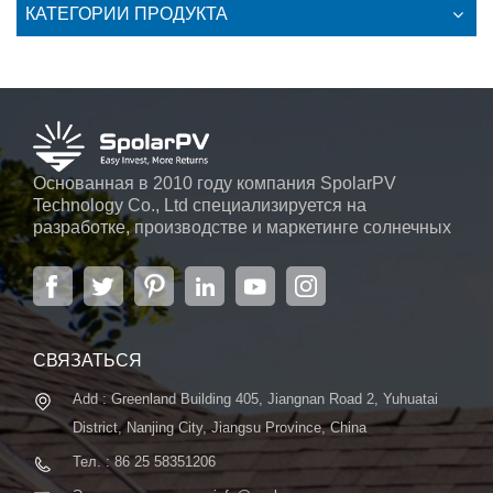
КАТЕГОРИИ ПРОДУКТА
Основанная в 2010 году компания SpolarPV
Technology Co., Ltd специализируется на
разработке, производстве и маркетинге солнечных
элементов, солнечных модулей и солнечных
энергетических систем. Компания, расположенная
в Нанкине, столице провинции Цзянсу, на площади
6000 м2, может похвастаться передовой
автоматической системой ...
СВЯЗАТЬСЯ
Add : Greenland Building 405, Jiangnan Road 2, Yuhuatai
District, Nanjing City, Jiangsu Province, China
Тел. : 86 25 58351206