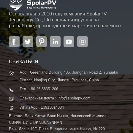
Основанная в 2010 году компания SpolarPV
Technology Co., Ltd специализируется на
разработке, производстве и маркетинге солнечных
элементов, солнечных модулей и солнечных
энергетических систем. Компания, расположенная
в Нанкине, столице провинции Цзянсу, на площади
6000 м2, может похвастаться передовой
автоматической системой ...
СВЯЗАТЬСЯ
Add : Greenland Building 405, Jiangnan Road 2, Yuhuatai
District, Nanjing City, Jiangsu Province, China
Тел. : 86 25 58351206
Электронная почта : info@spolarpv.com
WhatsApp : 13913014834
Выгода. Банк Китая: Банк Нинбо, Нанкинский филиал
СВИФТ-БИК: BKNBCN2NNAN
Банк Доп. : 19F, Plaza B, здание банка Нинбо, № 229