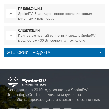
ПРЕДЫДУЩИЙ
SpolarPV: Благодарственное послание нашим
клиентам и партнерам
СЛЕДУЮЩИЙ
Полностью черный солнечный модуль SpolarPV
мощностью 430 Вт: солнечная технология,
устойчивая к микротрещинам
КАТЕГОРИИ ПРОДУКТА
Основанная в 2010 году компания SpolarPV
Technology Co., Ltd специализируется на
разработке, производстве и маркетинге солнечных
элементов, солнечных модулей и солнечных