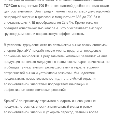
потенциалом латвийского рынка. компании
Солнечные панели
TOPCon мощностью 700 Вт.
с технологией двойного стекла стали
центром внимания. Этот продукт может похвастаться двусторонней
генерацией энергии в диапазоне мощности от 685 до 700 Вт и
впечатляющим КПД преобразования 22,57%. Кроме того, он
обладает огнестойкостью класса А, что обеспечивает высокую
грузоподъемность и сверхвысокую эффективность.
В условиях турбулентности на латвийском рынке возобновляемой
энергии SpolarPV придаёт новую жизнь, предлагая передовые
солнечные технологии. Представитель компании заявляет: «Наша
продукция не только лидирует по техническим характеристикам, но
и обладает уникальными преимуществами в удовлетворении
потребностей рынка и устойчивом развитии. Мы надеемся
предоставить новые возможности для латвийской отрасли
возобновляемой энергетики посредством инноваций и
эффективных энергетических решений».
SpolarPV по-прежнему стремится внедрять инновационные
продукты, стремясь внести значительный вклад в рынок
возобновляемой энергии и ускорить переход Латвии к более