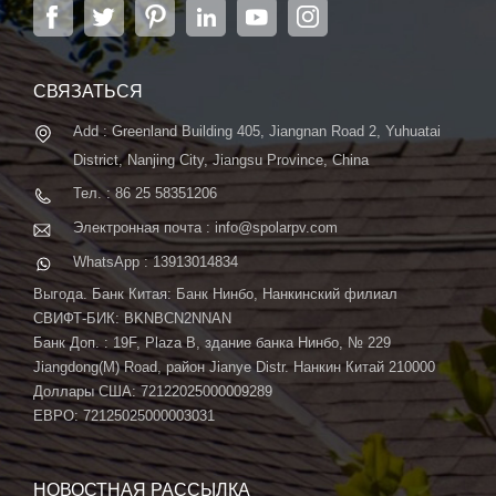
энергетических систем. Компания, расположенная
в Нанкине, столице провинции Цзянсу, на площади
6000 м2, может похвастаться передовой
автоматической системой ...
СВЯЗАТЬСЯ
Add : Greenland Building 405, Jiangnan Road 2, Yuhuatai
District, Nanjing City, Jiangsu Province, China
Тел. : 86 25 58351206
Электронная почта : info@spolarpv.com
WhatsApp : 13913014834
Выгода. Банк Китая: Банк Нинбо, Нанкинский филиал
СВИФТ-БИК: BKNBCN2NNAN
Банк Доп. : 19F, Plaza B, здание банка Нинбо, № 229
Jiangdong(M) Road, район Jianye Distr. Нанкин Китай 210000
Доллары США: 72122025000009289
ЕВРО: 72125025000003031
НОВОСТНАЯ РАССЫЛКА