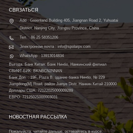
автоматической системой ...
СВЯЗАТЬСЯ
Add : Greenland Building 405, Jiangnan Road 2, Yuhuatai
District, Nanjing City, Jiangsu Province, China
Тел. : 86 25 58351206
Электронная почта : info@spolarpv.com
WhatsApp : 13913014834
Выгода. Банк Китая: Банк Нинбо, Нанкинский филиал
СВИФТ-БИК: BKNBCN2NNAN
Банк Доп. : 19F, Plaza B, здание банка Нинбо, № 229
Jiangdong(M) Road, район Jianye Distr. Нанкин Китай 210000
Доллары США: 72122025000009289
ЕВРО: 72125025000003031
НОВОСТНАЯ РАССЫЛКА
Пожалуйста, читайте дальше, оставайтесь в курсе,