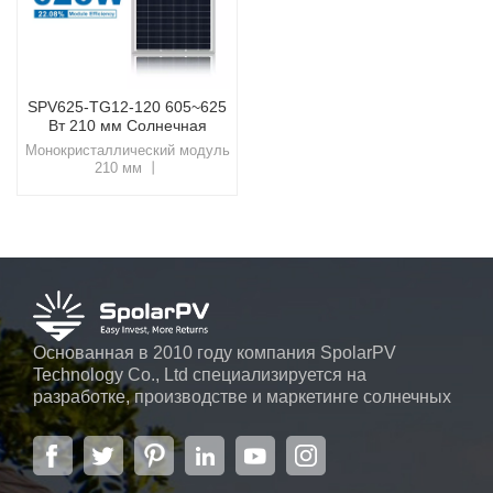
SPV625-TG12-120 605~625
Вт 210 мм Солнечная
панель Topcon
Монокристаллический модуль
210 мм 丨
Высокоэффективный
солнечный модуль
мощностью 605–625
ВтИспользуйте энергию
солнца, как никогда раньше, с
помощью современных
солнечных решений SpolarPV,
разработанных для
обеспечения беспрецедентной
эффективности и
Основанная в 2010 году компания SpolarPV
надежности.
Technology Co., Ltd специализируется на
разработке, производстве и маркетинге солнечных
элементов, солнечных модулей и солнечных
энергетических систем. Компания, расположенная
в Нанкине, столице провинции Цзянсу, на площади
6000 м2, может похвастаться передовой