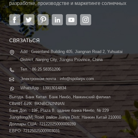
разработке, производстве и маркетинге солнечных
элементов, солнечных модулей и солнечных
энергетических систем. Компания, расположенная
в Нанкине, столице провинции Цзянсу, на площади
6000 м2, может похвастаться передовой
автоматической системой ...
СВЯЗАТЬСЯ
Add : Greenland Building 405, Jiangnan Road 2, Yuhuatai
District, Nanjing City, Jiangsu Province, China
Тел. : 86 25 58351206
Электронная почта : info@spolarpv.com
WhatsApp : 13913014834
Выгода. Банк Китая: Банк Нинбо, Нанкинский филиал
СВИФТ-БИК: BKNBCN2NNAN
Банк Доп. : 19F, Plaza B, здание банка Нинбо, № 229
Jiangdong(M) Road, район Jianye Distr. Нанкин Китай 210000
Доллары США: 72122025000009289
ЕВРО: 72125025000003031