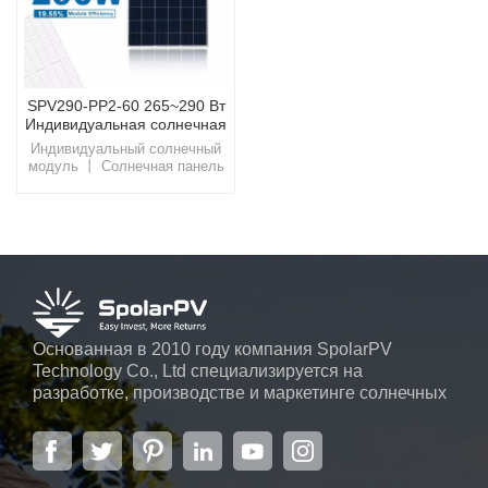
SPV290-PP2-60 265~290 Вт
Индивидуальная солнечная
панель
Индивидуальный солнечный
модуль 丨 Солнечная панель
SpolarPV 290 ВтИспытайте
новое поколение солнечных
технологий с SpolarPV, где
инновации сочетаются с
устойчивостью для более
светлого и зеленого
будущего.
Основанная в 2010 году компания SpolarPV
Technology Co., Ltd специализируется на
разработке, производстве и маркетинге солнечных
элементов, солнечных модулей и солнечных
энергетических систем. Компания, расположенная
в Нанкине, столице провинции Цзянсу, на площади
6000 м2, может похвастаться передовой