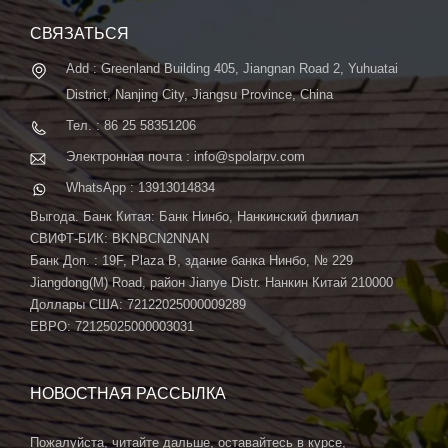
автоматической системой ...
СВЯЗАТЬСЯ
Add : Greenland Building 405, Jiangnan Road 2, Yuhuatai
District, Nanjing City, Jiangsu Province, China
Тел. : 86 25 58351206
Электронная почта : info@spolarpv.com
WhatsApp : 13913014834
Выгода. Банк Китая: Банк Нинбо, Нанкинский филиал
СВИФТ-БИК: BKNBCN2NNAN
Банк Доп. : 19F, Plaza B, здание банка Нинбо, № 229
Jiangdong(M) Road, район Jianye Distr. Нанкин Китай 210000
Доллары США: 72122025000009289
ЕВРО: 72125025000003031
НОВОСТНАЯ РАССЫЛКА
Пожалуйста, читайте дальше, оставайтесь в курсе,