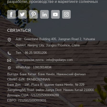
разработке, производстве и маркетинге солнечных
элементов, солнечных модулей и солнечных
энергетических систем. Компания, расположенная
в Нанкине, столице провинции Цзянсу, на площади
6000 м2, может похвастаться передовой
автоматической системой ...
СВЯЗАТЬСЯ
Add : Greenland Building 405, Jiangnan Road 2, Yuhuatai
District, Nanjing City, Jiangsu Province, China
Тел. : 86 25 58351206
Электронная почта : info@spolarpv.com
WhatsApp : 13913014834
Выгода. Банк Китая: Банк Нинбо, Нанкинский филиал
СВИФТ-БИК: BKNBCN2NNAN
Банк Доп. : 19F, Plaza B, здание банка Нинбо, № 229
Jiangdong(M) Road, район Jianye Distr. Нанкин Китай 210000
Доллары США: 72122025000009289
ЕВРО: 72125025000003031