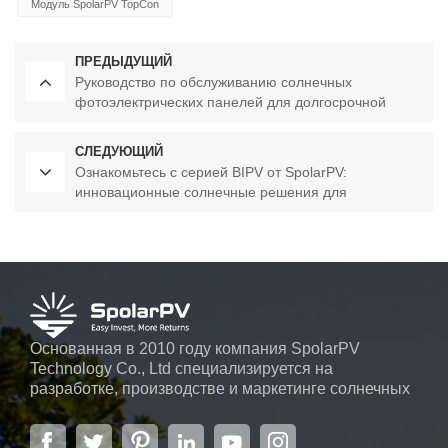
Модуль SpolarPV TopCon
ПРЕДЫДУЩИЙ
Руководство по обслуживанию солнечных
фотоэлектрических панелей для долгосрочной
эффективности
СЛЕДУЮЩИЙ
Ознакомьтесь с серией BIPV от SpolarPV:
инновационные солнечные решения для
современной архитектуры
Основанная в 2010 году компания SpolarPV
Technology Co., Ltd специализируется на
разработке, производстве и маркетинге солнечных
элементов, солнечных модулей и солнечных
энергетических систем. Компания, расположенная