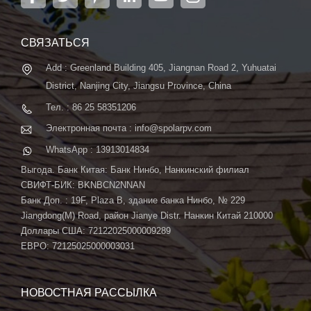
в Нанкине, столице провинции Цзянсу, на площади
6000 м2, может похвастаться передовой
автоматической системой ...
СВЯЗАТЬСЯ
Add : Greenland Building 405, Jiangnan Road 2, Yuhuatai
District, Nanjing City, Jiangsu Province, China
Тел. : 86 25 58351206
Электронная почта : info@spolarpv.com
WhatsApp : 13913014834
Выгода. Банк Китая: Банк Нинбо, Нанкинский филиал
СВИФТ-БИК: BKNBCN2NNAN
Банк Доп. : 19F, Plaza B, здание банка Нинбо, № 229
Jiangdong(M) Road, район Jianye Distr. Нанкин Китай 210000
Доллары США: 72122025000009289
ЕВРО: 72125025000003031
НОВОСТНАЯ РАССЫЛКА