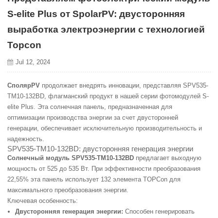
S-elite Plus от SpolarPV: двусторонняя
выработка электроэнергии с технологией
Topcon
Jul 12, 2024
СполярPV
продолжает внедрять инновации, представляя SPV535-
TM10-132BD, флагманский продукт в нашей серии фотомодулей S-
elite Plus. Эта солнечная панель, предназначенная для
оптимизации производства энергии за счет двусторонней
генерации, обеспечивает исключительную производительность и
надежность.
SPV535-TM10-132BD: двусторонняя генерация энергии
Солнечный модуль SPV535-TM10-132BD
предлагает выходную
мощность от 525 до 535 Вт. При эффективности преобразования
22,55% эта панель использует 132 элемента TOPCon для
максимального преобразования энергии.
Ключевая особенность:
Двусторонняя генерация энергии:
Способен генерировать