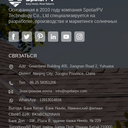
108 x 182 мм. Желтый цвет, состоящий из 108 солнечных
Основанная в 2010 году компания SpolarPV
элементов, каждый размером 182 мм, не только
Technology Co., Ltd специализируется на
привлекает внимание, но и вписывается в эстетику
разработке, производстве и маркетинге солнечных
дизайна. Яркая желтая эстетика: смелый выбор желтого
элементов, солнечных модулей и солнечных
цвета добавляет яркости вашей архитектуре, превращая
энергетических систем. Компания, расположенная
в Нанкине, столице провинции Цзянсу, на площади
солнечные панели в неотъемлемую часть визуальной
6000 м2, может похвастаться передовой
привлекательности. Высокая эффективность
автоматической системой ...
преобразования: с эффективностью преобразования
СВЯЗАТЬСЯ
17,92% эта панель сочетает в себе эстетику и
Add : Greenland Building 405, Jiangnan Road 2, Yuhuatai
эффективность для мощного солнечного
решения. Антибликовое покрытие: антибликовое покрытие
District, Nanjing City, Jiangsu Province, China
улучшает поглощение света, обеспечивая оптимальную
Тел. : 86 25 58351206
производительность даже в сложных условиях
Электронная почта : info@spolarpv.com
освещения. Высокая стойкость к механическим нагрузкам.
WhatsApp : 13913014834
Эта панель, рассчитанная на долговечность, может
выдерживать высокие механические нагрузки, обеспечивая
Выгода. Банк Китая: Банк Нинбо, Нанкинский филиал
долговечность в различных условиях окружающей
СВИФТ-БИК: BKNBCN2NNAN
Банк Доп. : 19F, Plaza B, здание банка Нинбо, № 229
среды. Почему стоит выбрать желтую солнечную панель
Jiangdong(M) Road, район Jianye Distr. Нанкин Китай 210000