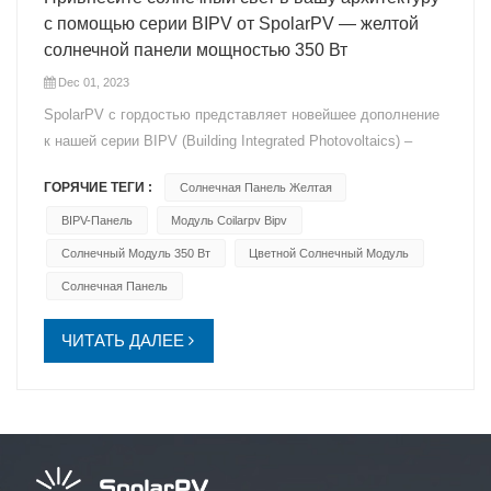
с помощью серии BIPV от SpolarPV — желтой
солнечной панели мощностью 350 Вт
Dec 01, 2023
SpolarPV с гордостью представляет новейшее дополнение
к нашей серии BIPV (Building Integrated Photovoltaics) –
Желтая солнечная панель мощностью 350 Вт. Это больше,
ГОРЯЧИЕ ТЕГИ :
Солнечная Панель Желтая
чем просто солнечная панель, это солнечный свет,
органично интегрированный в ваше архитектурное
BIPV-Панель
Модуль Coilarpv Bipv
видение. Ключевая особенность: Мощность излучения 350
Солнечный Модуль 350 Вт
Цветной Солнечный Модуль
Вт: Желтая солнечная панель мощностью 350 Вт
Солнечная Панель
обеспечивает выброс лучистой энергии, идеально
подходящий для гармонизации эстетики и
ЧИТАТЬ ДАЛЕЕ
функциональности в архитектурных проектах. Передовая
технология PERC: эта панель, основанная на технологии
PERC (пассивированная задняя ячейка излучателя),
обеспечивает оптимальную эффективность
преобразования энергии, используя весь потенциал
солнечного света. Желтые солнечные элементы размером