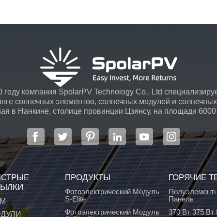
 году компания SpolarPV Technology Co., Ltd специализируе
инге солнечных элементов, солнечных модулей и солнечных 
я в Нанкине, столице провинции Цзянсу, на площади 6000
передовой автоматической системой ...
СТРЫЕ
ПРОДУКТЫ
ГОРЯЧИЕ Т
ЫЛКИ
Фотоэлектрический Модуль
Полуэлементн
S-Elite
Панель
М
Фотоэлектрический Модуль
370 Вт 375 В
ДУЛИ