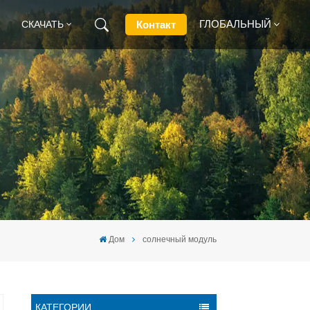
ГЛОБАЛЬНЫЙ
Контакт
СКАЧАТЬ
English
Français
Deutsch
Русский
Italiano
Дом
солнечный модуль
Español
КАТЕГОРИИ