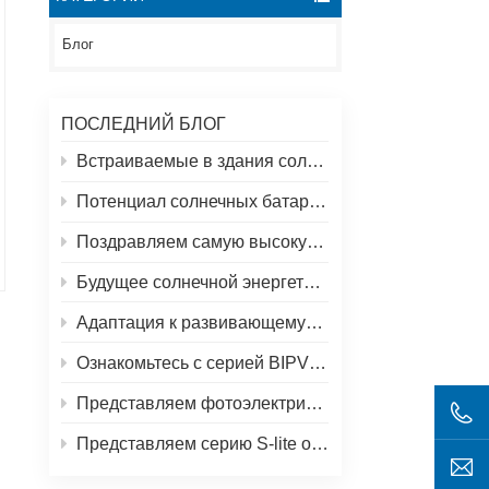
Блог
ПОСЛЕДНИЙ БЛОГ
Встраиваемые в здания солнечные панели: новые возможности использования солнечной энергии за пределами традиционных крыш.
Потенциал солнечных батарей на крыше и решения Spolar
Поздравляем самую высокую в мире солнечную электростанцию в Тибете!
Будущее солнечной энергетики: солнечная панель S-Elite Plus 680 Вт от SpolarPV
Адаптация к развивающемуся рынку солнечной энергии: стратегия SpolarPV на 2024 год
Ознакомьтесь с серией BIPV от SpolarPV: инновационные солнечные решения для современной архитектуры
Представляем фотоэлектрический модуль S-elite Plus от SpolarPV: двусторонняя выработка электроэнергии с технологией Topcon
Представляем серию S-lite от SpolarPV: новейшие солнечные панели для максимальной эффективности